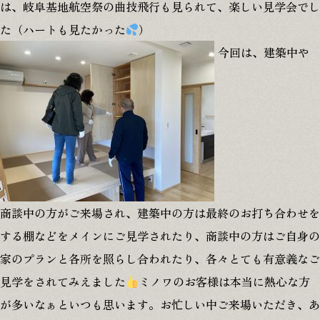
は、岐阜基地航空祭の曲技飛行も見られて、楽しい見学会でし
た（ハートも見たかった
）
© 2025 MINOWA Inc. All rights reserved.
今回は、建築中や
商談中の方がご来場され、建築中の方は最終のお打ち合わせを
する棚などをメインにご見学されたり、商談中の方はご自身の
家のプランと各所を照らし合われたり、各々とても有意義なご
見学をされてみえました
ミノワのお客様は本当に熱心な方
が多いなぁといつも思います。お忙しい中ご来場いただき、あ