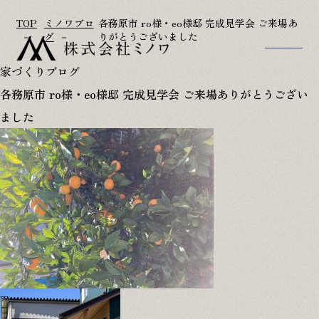
TOP
ミノワブロ
各務原市 ro様・eo様邸 完成見学会 ご来場あ
グ
りがとうございました
家づくりブログ
TOP
アフターフォロー
各務原市 ro様・eo様邸 完成見学会 ご来場ありがとうござい
家づくりのこだわり
参考プラン
ました
施工事例
リフォーム･古民家再生
家づくりの流れ
会社概要･スタッフ紹介
OB様宅訪問記
お知らせ
ただいま建築中
お問い合わせ
イベント情報
修理･点検依頼
ミノワブログ