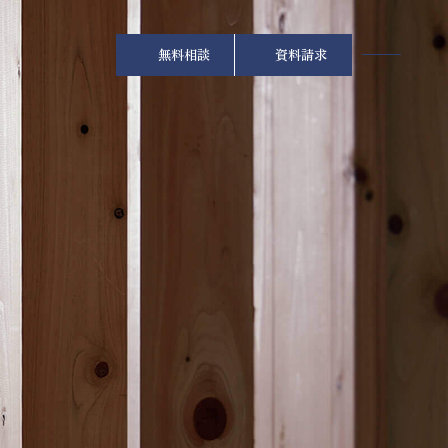
無料相談
資料請求
お知らせ
お問い合わせ
修理･点検依頼