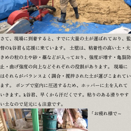
さて、現場に到着すると、すでに大量の土が運ばれており、監
督のk谷君も応援に来ています。 土壁は、粘着性の高い土・大
きめの粒の土や砂・藁などが入っており、強度が増す・亀裂防
止・曲げ強度の向上などそれぞれの役割があります。 現場に
はそれらがバランスよく調合・撹拌された土が運びこまれてい
ます。 ポンプで室内に圧送するため、ホッパーに土を入れて
いきます。k谷君、早くから汗だくです。粘りのある滑りやす
い土なので足元にも注意です。
「お疲れ様で～