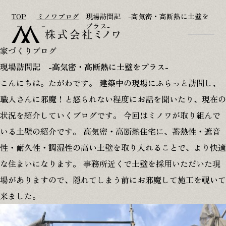
TOP
ミノワブログ
現場訪問記 -高気密・高断熱に土壁を
プラス-
家づくりブログ
TOP
アフターフォロー
現場訪問記 -高気密・高断熱に土壁をプラス-
家づくりのこだわり
参考プラン
こんにちは。たがわです。 建築中の現場にふらっと訪問し、
施工事例
リフォーム･古民家再生
職人さんに邪魔！と怒られない程度にお話を聞いたり、現在の
家づくりの流れ
会社概要･スタッフ紹介
状況を紹介していくブログです。 今回はミノワが取り組んで
いる土壁の紹介です。 高気密・高断熱住宅に、蓄熱性・遮音
OB様宅訪問記
お知らせ
性・耐久性・調湿性の高い土壁を取り入れることで、より快適
ただいま建築中
お問い合わせ
な住まいになります。 事務所近くで土壁を採用いただいた現
イベント情報
修理･点検依頼
場がありますので、隠れてしまう前にお邪魔して施工を覗いて
ミノワブログ
来ました。