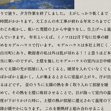
りで塗り、夕方作業を終了しました。 土がしっかり乾くまで
時間がかかります。大工さんの木工事が終わる年末ごろまでじ
わじわ乾かし、乾いた荒壁の上から中塗りをし、仕上げへと進
んでいきます。 年末といえば、ミノワは12月下旬に仕事の締
めをモデルハウスで行います。 モデルハウスは本社と同じく
白川町にあり、軟弱者の私は外は肌が切れる！！と思うほど本
当に寒いのですが、土壁を施したモデルハウスの室内は日中晴
れて太陽の光が部屋に入ってくると、暖房を入れていなくても
ぽかぽかと温かく、人が集まるとさらに室温が上がり、汗が出
るほどです。 昼のうちに太陽の熱を多く取り入れて部屋を暖
めて、その熱を土壁に吸収させることで、日が陰って室内の温
度が下がりかけた時に、土壁の熱が部屋に還元されて温度の下
降が緩やかになります。 これを断熱材と組み合わせること