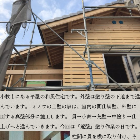
プライバシーポリシー
0120-146-372
8:00-18:00
無料相談
小牧市にある平屋の和風住宅です。外壁は塗り壁の下地まで進
んでいます。 ミノワの土壁の家は、室内の間仕切壁、外壁に
面する真壁部分に施工します。 貫→小舞→荒壁→中塗り→仕
上げへと進んでいきます。今回は『荒壁』塗り作業の日です。
資料請求
柱間に貫を横に取り付け、そ