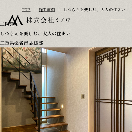
TOP
施工事例
しつらえを楽しむ、大人の住まい
二階建て
しつらえを楽しむ、大人の住まい
TOP
アフターフォロー
三重県桑名市nk様邸
家づくりのこだわり
参考プラン
施工事例
リフォーム･古民家再生
家づくりの流れ
会社概要･スタッフ紹介
OB様宅訪問記
お知らせ
ただいま建築中
お問い合わせ
イベント情報
修理･点検依頼
ミノワブログ