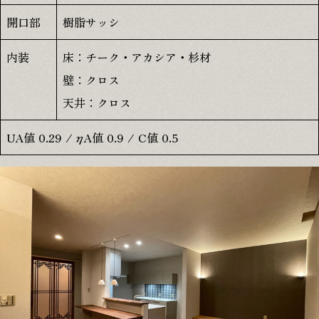
開口部
樹脂サッシ
内装
床：チーク・アカシア・杉材
壁：クロス
天井：クロス
UA値 0.29 / ηA値 0.9 / C値 0.5
本社
〒509-1431 岐阜県加茂郡白川町黒川2478-6
江南営業所
〒483-8043 愛知県江南市江森町南152