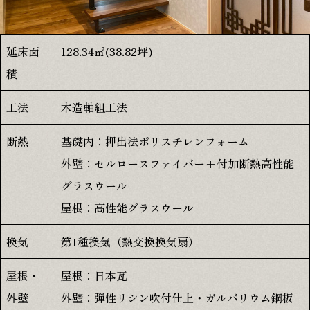
プライバシーポリシー
延床面
128.34㎡(38.82坪)
積
0120-146-372
工法
木造軸組工法
8:00-18:00
断熱
基礎内：押出法ポリスチレンフォーム
外壁：セルロースファイバー+付加断熱高性能
グラスウール
無料相談
屋根：高性能グラスウール
換気
第1種換気（熱交換換気扇）
屋根・
屋根：日本瓦
資料請求
外壁
外壁：弾性リシン吹付仕上・ガルバリウム鋼板