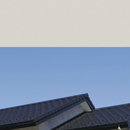
OB様宅訪問記
ただいま建築中
再生
イベント情報
紹介
ミノワブログ
無料相談
資料請求