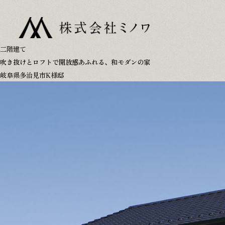
TOP
アフターフォロー
二階建て
家づくりのこだわり
参考プラン
吹き抜けとロフトで開放感あふれる、和モダンの家
施工事例
リフォーム･古民家
岐阜県多治見市K様邸
家づくりの流れ
会社概要･スタッフ
プライバシーポリシー
0120-146-372
8:00-18:00