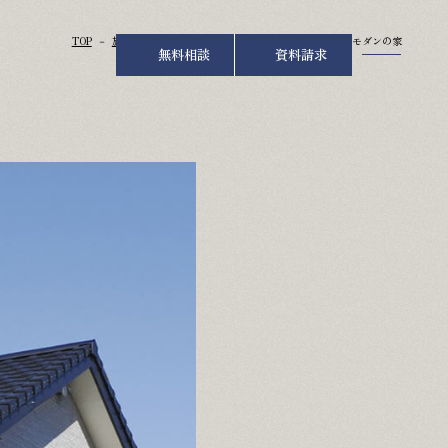
TOP
施工事例
吹き抜けとロフトで開放感あふれる、和モダンの家
無料相談
資料請求
お知らせ
お問い合わせ
修理･点検依頼