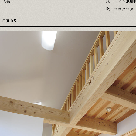
内装
床：パイン無垢
壁：エコクロス
C値 0.5