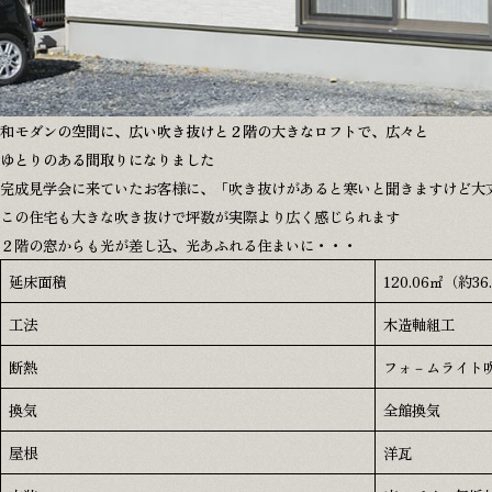
和モダンの空間に、広い吹き抜けと２階の大きなロフトで、広々と
ゆとりのある間取りになりました
完成見学会に来ていたお客様に、「吹き抜けがあると寒いと聞きますけど大
この住宅も大きな吹き抜けで坪数が実際より広く感じられます
２階の窓からも光が差し込、光あふれる住まいに・・・
延床面積
120.06㎡（約36
工法
木造軸組工
断熱
フォ－ムライト
換気
全館換気
屋根
洋瓦