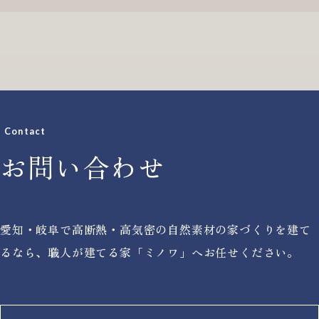
Contact
お問い合わせ
本社
〒509-1431 岐阜県加茂郡白川町黒川2478-6
愛知・岐阜で高断熱・高気密の自然素材の家づくりを建て
江南営業所
るなら、
職人が建てる家「ミノワ」へお任せください。
〒483-8043 愛知県江南市江森町南152