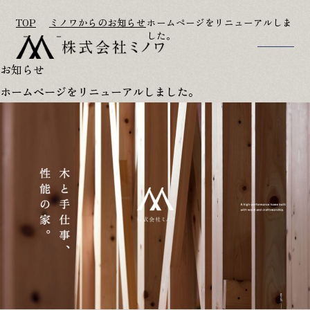
TOP
ミノワからのお知らせ
ホームページをリニューアルしま
した。
お知らせ
TOP
アフターフォロー
ホームページをリニューアルしました。
家づくりのこだわり
参考プラン
施工事例
リフォーム･古民家再生
家づくりの流れ
会社概要･スタッフ紹介
OB様宅訪問記
お知らせ
ただいま建築中
お問い合わせ
イベント情報
修理･点検依頼
ミノワブログ