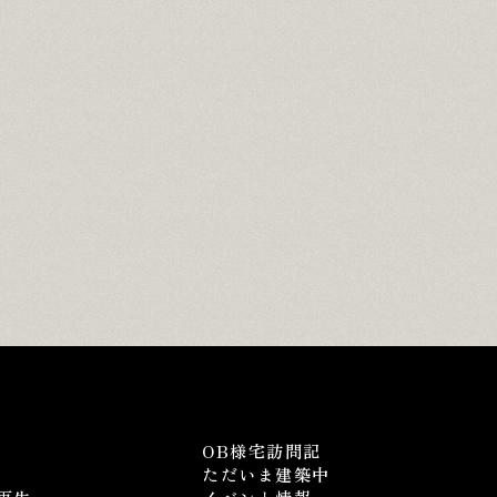
OB様宅訪問記
ただいま建築中
再生
イベント情報
紹介
ミノワブログ
無料相談
資料請求
OB様宅訪問記
ただいま建築中