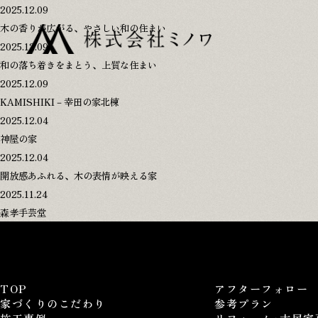
2025.12.09
木の香りが広がる、やさしい和の住まい
2025.12.09
和の落ち着きをまとう、上質な住まい
TOP
アフターフォロー
家づくりのこだわり
参考プラン
2025.12.09
施工事例
リフォーム･古民家
KAMISHIKI－幸田の家北棟
家づくりの流れ
会社概要･スタッフ
2025.12.04
神屋の家
2025.12.04
開放感あふれる、木の表情が映える家
プライバシーポリシー
2025.11.24
森孝手芸堂
0120-146-372
8:00-18:00
TOP
アフターフォロー
家づくりのこだわり
参考プラン