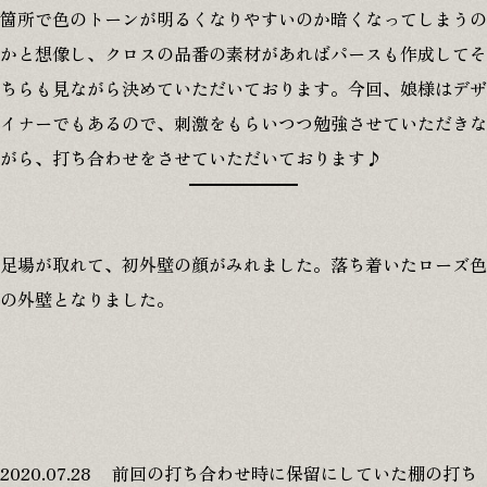
箇所で色のトーンが明るくなりやすいのか暗くなってしまうの
プライバシーポリシー
かと想像し、クロスの品番の素材があればパースも作成してそ
ちらも見ながら決めていただいております。今回、娘様はデザ
イナーでもあるので、刺激をもらいつつ勉強させていただきな
0120-146-372
がら、打ち合わせをさせていただいております♪
8:00-18:00
足場が取れて、初外壁の顔がみれました。落ち着いたローズ色
の外壁となりました。
無料相談
資料請求
2020.07.28 前回の打ち合わせ時に保留にしていた棚の打ち