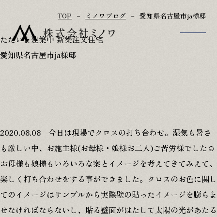
TOP
ミノワブログ
愛知県名古屋市ja様邸
ただいま建築中
新築注文住宅
愛知県名古屋市ja様邸
TOP
アフターフォロー
家づくりのこだわり
参考プラン
施工事例
リフォーム･古民家再生
家づくりの流れ
会社概要･スタッフ紹介
2020.08.08 今日は現場でクロスの打ち合わせ。湿気も暑さ
OB様宅訪問記
お知らせ
ただいま建築中
お問い合わせ
も厳しい中、お施主様(お母様・娘様お二人)ご苦労様でした☺
イベント情報
修理･点検依頼
お母様も娘様もいろいろな案とイメージを考えてきてみえて、
ミノワブログ
楽しく打ち合わせをする事ができました。クロスのお色に関し
てのイメージはサンプルから実際壁の貼ったイメージを膨らま
せなければならないし、貼る壁面がはたして太陽の光があたる