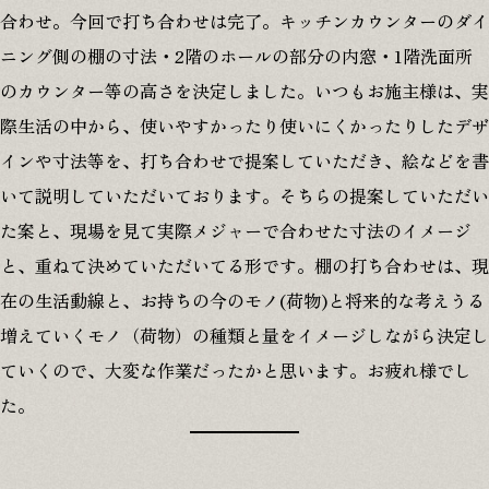
合わせ。今回で打ち合わせは完了。キッチンカウンターのダイ
ニング側の棚の寸法・2階のホールの部分の内窓・1階洗面所
のカウンター等の高さを決定しました。いつもお施主様は、実
際生活の中から、使いやすかったり使いにくかったりしたデザ
インや寸法等を、打ち合わせで提案していただき、絵などを書
いて説明していただいております。そちらの提案していただい
た案と、現場を見て実際メジャーで合わせた寸法のイメージ
と、重ねて決めていただいてる形です。棚の打ち合わせは、現
在の生活動線と、お持ちの今のモノ(荷物)と将来的な考えうる
本社
〒509-1431 岐阜県加茂郡白川町黒川2478-6
増えていくモノ（荷物）の種類と量をイメージしながら決定し
江南営業所
ていくので、大変な作業だったかと思います。お疲れ様でし
〒483-8043 愛知県江南市江森町南152
た。