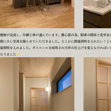
本社
〒509-1431 岐阜県加茂郡白川町黒川2478-6
江南営業所
建物が完成し、外構工事が進んでいます。都心部の為、駐車の関係で見学会
© 2025 
際に少し写真を撮らせていただきました。どこかに間接照明を入れたい！と
接照明を入れました。ガスコンロを採用され天井の仕上げを変えなければい
なりました