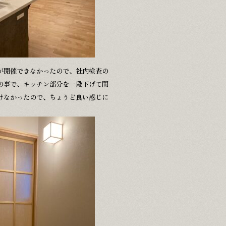
〒483-8043 愛知県江南市江森町南152
が開催できなかったので、社内検査の
MINOWA Inc. All rights reserved.
の事で、キッチン部分を一段下げて間
けなかったので、ちょうど良い感じに