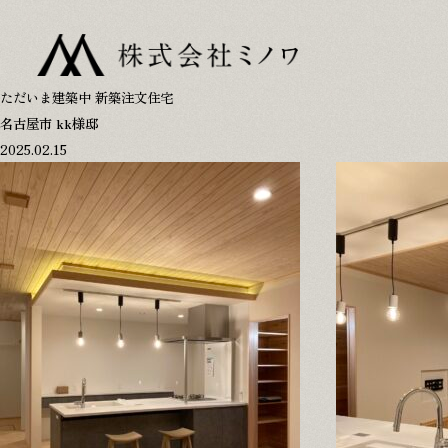
TOP
アフターフォロー
ただいま建築中
新築注文住宅
家づくりのこだわり
参考プラン
名古屋市 kk様邸
施工事例
リフォーム･古民家
2025.02.15
家づくりの流れ
会社概要･スタッフ
プライバシーポリシー
0120-146-372
8:00-18:00