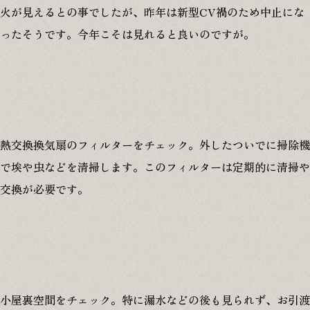
火が見えるとの事でしたが、昨年は新型CV禍のため中止にな
プライバシーポリシー
ったそうです。今年こそは見れると良いのですが。
0120-146-372
8:00-18:00
熱交換換気扇のフィルターをチェック。外したついでに掃除機
で埃や虫などを清掃します。このフィルターは定期的に清掃や
交換が必要です。
無料相談
資料請求
小屋裏空間をチェック。特に漏水などの後も見られず、お引渡