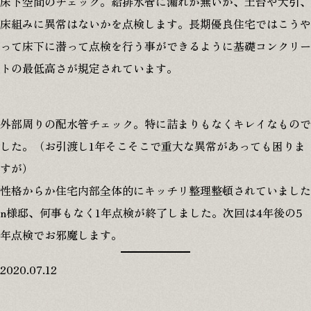
床下空間のチェック。給排水管に漏れが無いか、土台や大引、
床組みに異常はないかを点検します。長期優良住宅ではこうや
© 2025 MINOWA Inc. All rights reserved.
って床下に潜って点検を行う事ができるように基礎コンクリー
トの最低高さが規定されています。
外部周りの配水管チェック。特に詰まりもなくキレイなもので
した。（お引渡し1年そこそこで重大な異常があっても困りま
すが）
性格からか住宅内部全体的にキッチリ整理整頓されていました
n様邸、何事もなく1年点検が終了しました。次回は4年後の5
年点検でお邪魔します。
2020.07.12