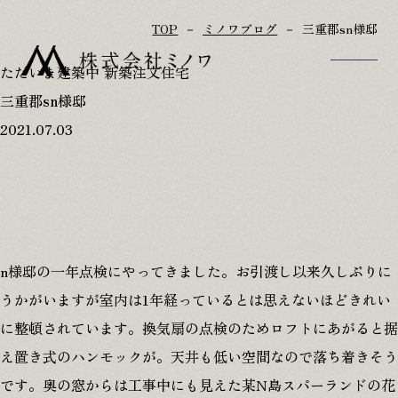
TOP
ミノワブログ
三重郡sn様邸
ただいま建築中
新築注文住宅
三重郡sn様邸
TOP
アフターフォロー
2021.07.03
家づくりのこだわり
参考プラン
施工事例
リフォーム･古民家再生
家づくりの流れ
会社概要･スタッフ紹介
OB様宅訪問記
お知らせ
ただいま建築中
お問い合わせ
n様邸の一年点検にやってきました。お引渡し以来久しぶりに
イベント情報
修理･点検依頼
うかがいますが室内は1年経っているとは思えないほどきれい
ミノワブログ
に整頓されています。換気扇の点検のためロフトにあがると据
え置き式のハンモックが。天井も低い空間なので落ち着きそう
です。奥の窓からは工事中にも見えた某N島スパーランドの花