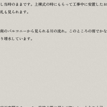
し当時のままです。上棟式の時にもらって工事中に安置したお
札も見られます。
南のバルコニーから見られる川の流れ。このところの雨でかな
り増水しています。
本社
〒509-1431 岐阜県加茂郡白川町黒川2478-6
江南営業所
〒483-8043 愛知県江南市江森町南152